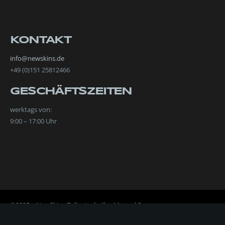
KONTAKT
info@newskins.de
+49 (0)151 25812466
GESCHÄFTSZEITEN
werktags von:
9:00 – 17:00 Uhr
©2025 – NewSkins Folientechnik – Manuel Smen
keyboard_arrow_up